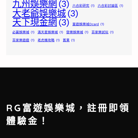
九州娛樂網
(3)
六合彩研究
(1)
六合彩討論區
(1)
大老爺娛樂城
(3)
天下現金網
(3)
富遊娛樂城Dcard
(1)
必贏娛樂城
(1)
滿天星娛樂城
(1)
發樂娛樂城
(1)
百家樂試玩
(1)
百家樂遊戲
(1)
老虎機攻略
(1)
賓果
(1)
RG富遊娛樂城，註冊即領
體驗金！