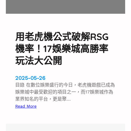
用老虎機公式破解RSG
機率！17娛樂城高勝率
玩法大公開
2025-05-26
目錄 在數位娛樂盛行的今日，老虎機遊戲已成為
娛樂城中最受歡迎的項目之一，而17娛樂城作為
業界知名的平台，更是聚…
:
Read More
用
老
虎