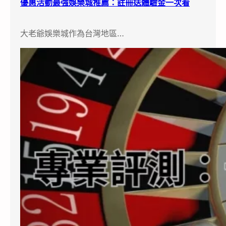
優惠活動最強娛樂城推薦：註冊送體驗金一次看
大老爺娛樂城作為台灣地區…