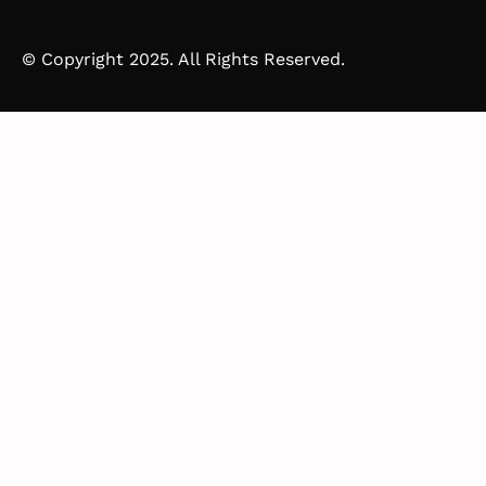
© Copyright 2025. All Rights Reserved.