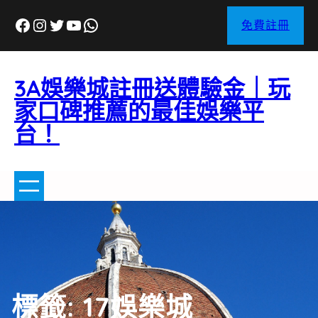
跳
Facebook
Instagram
X
YouTube
WhatsApp
至
免費註冊
主
要
內
3A娛樂城註冊送體驗金｜玩
容
家口碑推薦的最佳娛樂平
台！
標籤:
17娛樂城