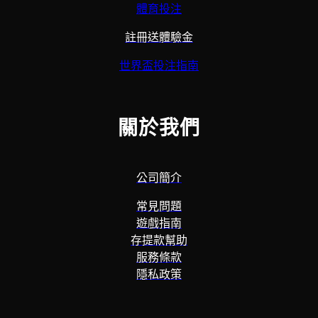
體育投注
註冊送體驗金
世界盃投注指南
關於我們
公司簡介
常見問題
遊戲指南
存提款幫助
服務條款
隱私政策