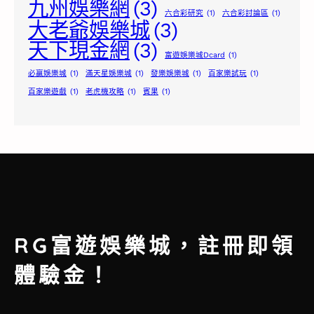
九州娛樂網
(3)
六合彩研究
(1)
六合彩討論區
(1)
大老爺娛樂城
(3)
天下現金網
(3)
富遊娛樂城Dcard
(1)
必贏娛樂城
(1)
滿天星娛樂城
(1)
發樂娛樂城
(1)
百家樂試玩
(1)
百家樂遊戲
(1)
老虎機攻略
(1)
賓果
(1)
RG富遊娛樂城，註冊即領
體驗金！