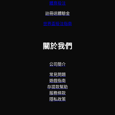
體育投注
註冊送體驗金
世界盃投注指南
關於我們
公司簡介
常見問題
遊戲指南
存提款幫助
服務條款
隱私政策